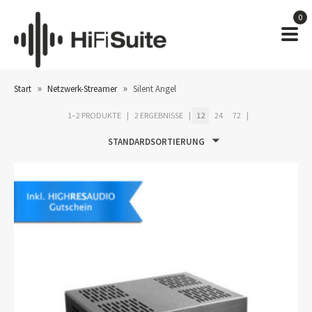
0
»
»
Start
Netzwerk-Streamer
Silent Angel
1–2 PRODUKTE
2 ERGEBNISSE
12
24
72
STANDARDSORTIERUNG