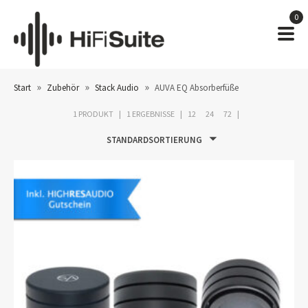
0
»
»
»
Start
Zubehör
Stack Audio
AUVA EQ Absorberfüße
1 PRODUKT
1 ERGEBNISSE
12
24
72
STANDARDSORTIERUNG