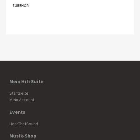
ZUBEHÖR
Mein Hifi Suite
Startseite
Mein Account
Events
HearThatSound
Musik-Shop