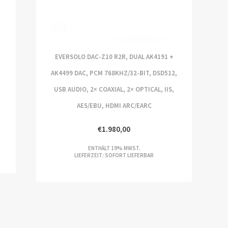
EVERSOLO DAC-Z10 R2R, DUAL AK4191 +
AK4499 DAC, PCM 768KHZ/32-BIT, DSD512,
USB AUDIO, 2× COAXIAL, 2× OPTICAL, IIS,
AES/EBU, HDMI ARC/EARC
€
1.980,00
ENTHÄLT 19% MWST.
LIEFERZEIT: SOFORT LIEFERBAR