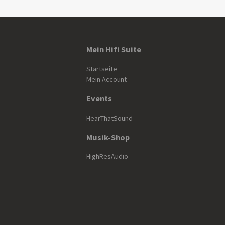
Mein Hifi Suite
Startseite
Mein Account
Events
HearThatSound
Musik-Shop
HighResAudio