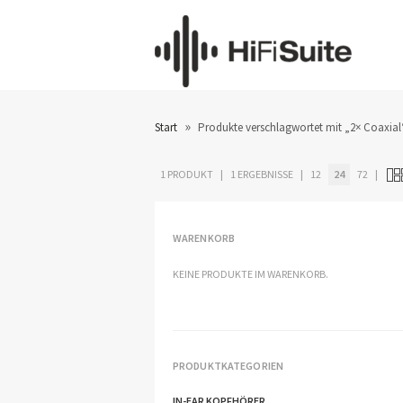
»
Start
Produkte verschlagwortet mit „2× Coaxial
1 PRODUKT
1 ERGEBNISSE
12
24
72
WARENKORB
KEINE PRODUKTE IM WARENKORB.
PRODUKTKATEGORIEN
IN-EAR KOPFHÖRER