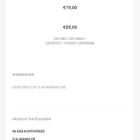
€
79,00
–
€
89,00
PREISSPANNE:
ENTHÄLT 19% MWST.
€79,00
LIEFERZEIT: SOFORT LIEFERBAR
BIS
€89,00
WARENKORB
KEINE PRODUKTE IM WARENKORB.
PRODUKTKATEGORIEN
IN-EAR KOPFHÖRER
D/A-WANDLER