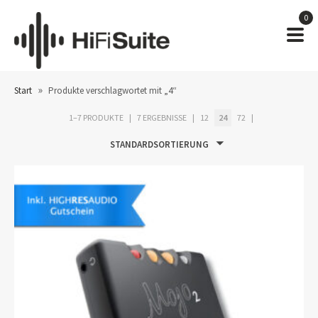
0
»
Start
Produkte verschlagwortet mit „4“
1–7 PRODUKTE
7 ERGEBNISSE
12
24
72
STANDARDSORTIERUNG