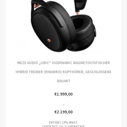
MEZE AUDIO „LIRIC“ ISODYNAMIC MAGNETOSTATISCHER
HYBRID TREIBER (RINANRO) KOPFHÖRER, GESCHLOSSENE
BAUART
€
1.999,00
–
€
2.199,00
PREISSPANNE:
ENTHÄLT 19% MWST.
€1.999,00
LIEFERZEIT: CA. 2-3 WERKTAGE