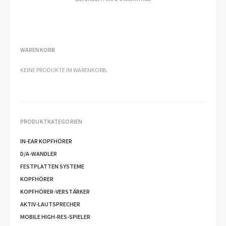
BIS
€2.199,00
WARENKORB
KEINE PRODUKTE IM WARENKORB.
PRODUKTKATEGORIEN
IN-EAR KOPFHÖRER
D/A-WANDLER
FESTPLATTEN SYSTEME
KOPFHÖRER
KOPFHÖRER-VERSTÄRKER
AKTIV-LAUTSPRECHER
MOBILE HIGH-RES-SPIELER