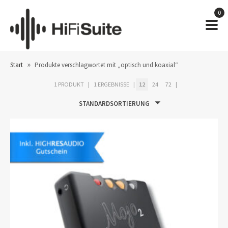
0
»
Start
Produkte verschlagwortet mit „optisch und koaxial“
1 PRODUKT
1 ERGEBNISSE
12
24
72
STANDARDSORTIERUNG