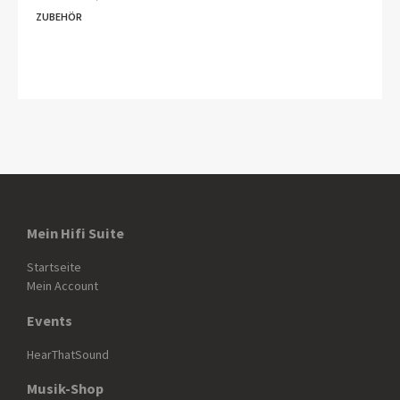
ZUBEHÖR
Mein Hifi Suite
Startseite
Mein Account
Events
HearThatSound
Musik-Shop