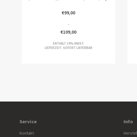
€
99,00
–
€
109,00
PREISSPANNE:
P
ENTHÄLT 19% MWST.
€99,00
€6
LIEFERZEIT: SOFORT LIEFERBAR
BIS
BI
€109,00
€7
Service
Info
Kontakt
Herstel