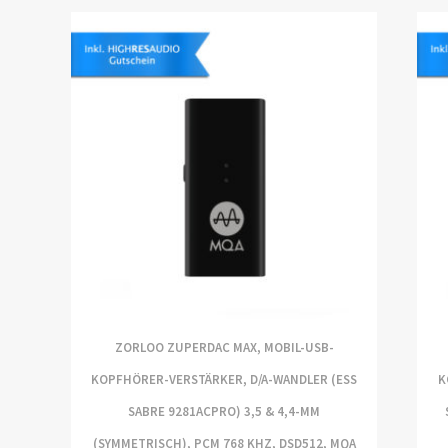
ZORLOO ZUPERDAC MAX, MOBIL-USB-
KOPFHÖRER-VERSTÄRKER, D/A-WANDLER (ESS
K
SABRE 9281ACPRO) 3,5 & 4,4-MM
(SYMMETRISCH), PCM 768 KHZ, DSD512, MQA