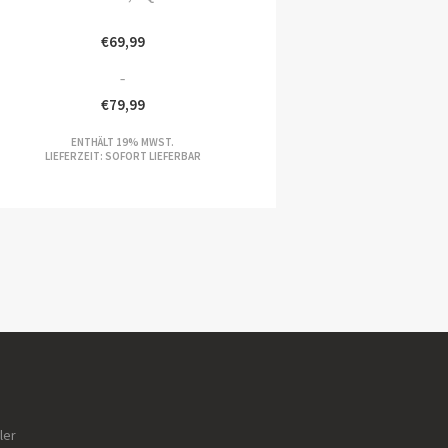
€
69,99
–
€
79,99
REISSPANNE:
ENTHÄLT 19% MWST.
9,99
LIEFERZEIT: SOFORT LIEFERBAR
S
9,99
ler