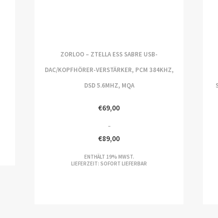
ZORLOO – ZTELLA ESS SABRE USB-
DAC/KOPFHÖRER-VERSTÄRKER, PCM 384KHZ,
DSD 5.6MHZ, MQA
€
69,00
–
€
89,00
PREISSPANNE:
ENTHÄLT 19% MWST.
€69,00
LIEFERZEIT: SOFORT LIEFERBAR
BIS
P
€89,00
€7
BI
€8