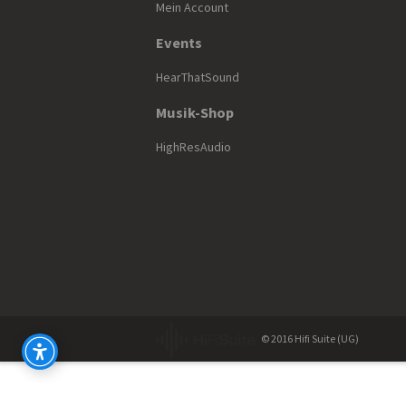
Mein Account
Events
HearThatSound
Musik-Shop
HighResAudio
© 2016 Hifi Suite (UG)