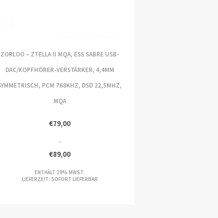
ZORLOO – ZTELLA II MQA, ESS SABRE USB-
DAC/KOPFHÖRER-VERSTÄRKER, 4,4MM
SYMMETRISCH, PCM 768KHZ, DSD 22,5MHZ,
MQA
€
79,00
–
€
89,00
REISSPANNE:
ENTHÄLT 19% MWST.
9,00
LIEFERZEIT: SOFORT LIEFERBAR
S
9,00