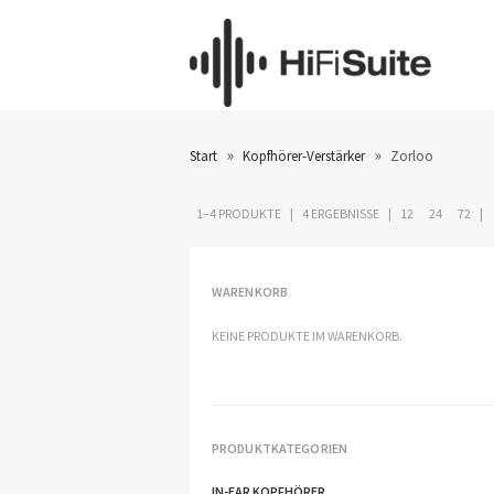
»
»
Start
Kopfhörer-Verstärker
Zorloo
1–4 PRODUKTE
4 ERGEBNISSE
12
24
72
WARENKORB
KEINE PRODUKTE IM WARENKORB.
PRODUKTKATEGORIEN
IN-EAR KOPFHÖRER