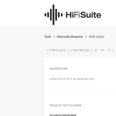
»
»
Start
Netzwerk-Streamer
WiiM Audio
1–7 PRODUKTE
7 ERGEBNISSE
12
24
72
WARENKORB
KEINE PRODUKTE IM WARENKORB.
PRODUKTKATEGORIEN
IN-EAR KOPFHÖRER