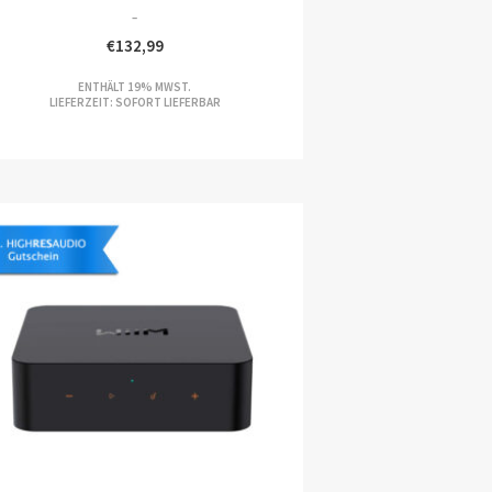
–
€
132,99
REISSPANNE:
ENTHÄLT 19% MWST.
09,99
LIEFERZEIT: SOFORT LIEFERBAR
S
32,99