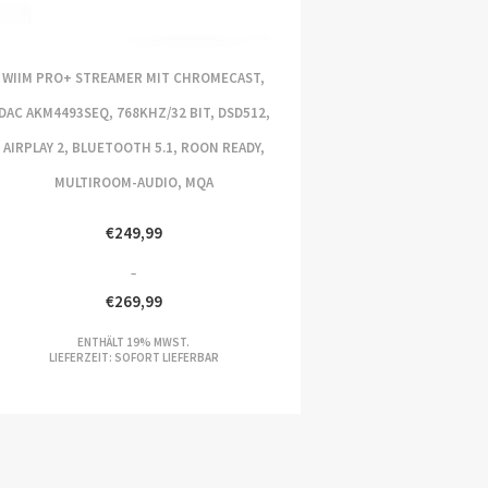
WIIM PRO+ STREAMER MIT CHROMECAST,
DAC AKM4493SEQ, 768KHZ/32 BIT, DSD512,
AIRPLAY 2, BLUETOOTH 5.1, ROON READY,
MULTIROOM-AUDIO, MQA
€
249,99
–
€
269,99
REISSPANNE:
ENTHÄLT 19% MWST.
49,99
LIEFERZEIT: SOFORT LIEFERBAR
S
69,99