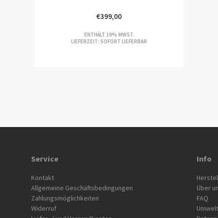
€
399,00
ENTHÄLT 19% MWST.
LIEFERZEIT: SOFORT LIEFERBAR
Service
Info
Kontakt
Herstel
Allgemeine Geschäftsbedingungen
Über u
Zahlungsmöglichkeiten
FAQ
Widerruf
Umwelt