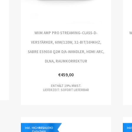
WIIM AMP PRO STREAMING-CLASS-D-
W
VERSTÄRKER, 60W/120W, 32-BIT/384KHZ,
SABRE ES9038 Q2M D/A-WANDLER, HDMI ARC,
DLNA, RAUMKORREKTUR
€
459,00
ENTHÄLT 19% MWST.
LIEFERZEIT: SOFORT LIEFERBAR