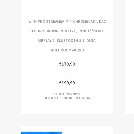
WIIM PRO STREAMER MIT CHROMECAST, DAC
TI BURR-BROWN PCM5121, 192KHZ/24 BIT,
AIRPLAY 2, BLUETOOTH 5.1, DLNA,
MULTIROOM-AUDIO
€
179,99
–
€
199,99
PREISSPANNE:
P
ENTHÄLT 19% MWST.
€179,99
€2
LIEFERZEIT: SOFORT LIEFERBAR
BIS
BI
€199,99
€2