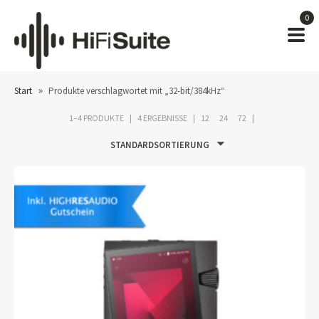
0
»
Start
Produkte verschlagwortet mit „32-bit/384kHz“
1–4 PRODUKTE
4 ERGEBNISSE
12
24
72
STANDARDSORTIERUNG