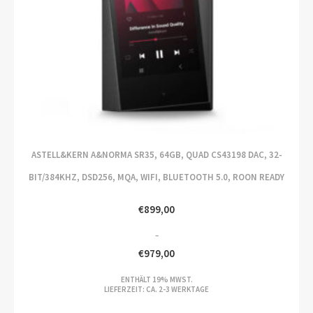
ASTELL&KERN A&NORMA SR35, 64GB, QUAD CS43198 DAC, 32-
BIT/384KHZ, DSD256, MQA, WIFI, BLUETOOTH 5.0, ROON READY
€
899,00
–
€
979,00
PREISSPANNE:
ENTHÄLT 19% MWST.
€899,00
LIEFERZEIT: CA. 2-3 WERKTAGE
BIS
€979,00