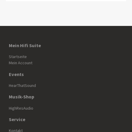
Mein Hifi Suite
Startseite
Mein Account
Events
HearThatSound
Musik-Shop
HighResAudio
Service
Kontakt