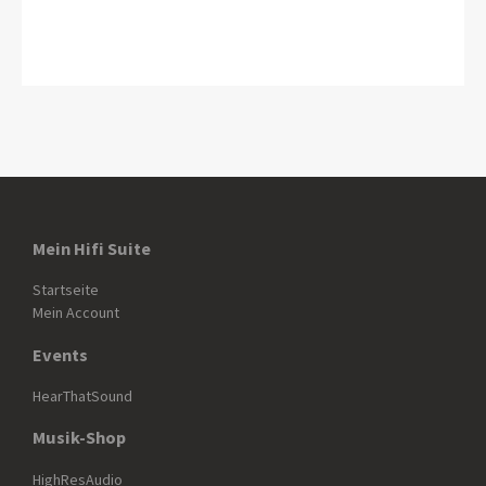
Mein Hifi Suite
Startseite
Mein Account
Events
HearThatSound
Musik-Shop
HighResAudio