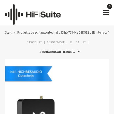
0
»
Start
Produkte verschlagwortet mit „32Bit/768kHz DSD512 USB Interface“
1 PRODUKT
1 ERGEBNISSE
12
24
72
STANDARDSORTIERUNG