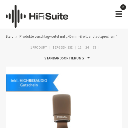
0
»
Start
Produkte verschlagwortet mit „40-mm-Breitbandlautsprechern“
1 PRODUKT
1 ERGEBNISSE
12
24
72
STANDARDSORTIERUNG