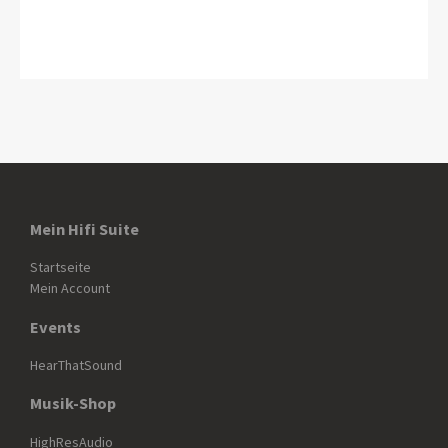
Mein Hifi Suite
Startseite
Mein Account
Events
HearThatSound
Musik-Shop
HighResAudio