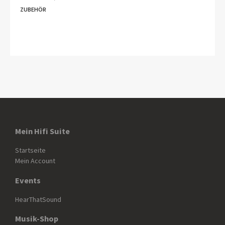
ZUBEHÖR
Mein Hifi Suite
Startseite
Mein Account
Events
HearThatSound
Musik-Shop