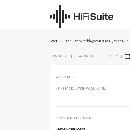
»
Start
Produkte verschlagwortet mit „Bonn N8“
1 PRODUKT
1 ERGEBNISSE
12
24
72
WARENKORB
KEINE PRODUKTE IM WARENKORB.
PRODUKTKATEGORIEN
IN-EAR KOPFHÖRER