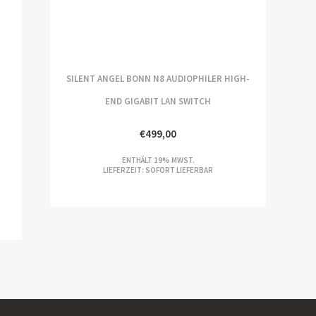
SILENT ANGEL BONN N8 AUDIOPHILER HIGH-
END GIGABIT LAN SWITCH
€
499,00
ENTHÄLT 19% MWST.
LIEFERZEIT: SOFORT LIEFERBAR