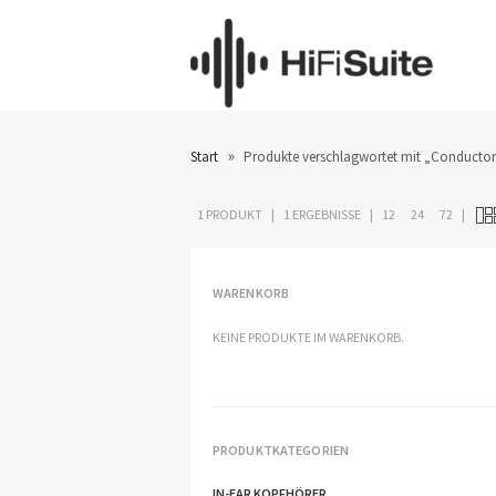
»
Start
Produkte verschlagwortet mit „Conducto
1 PRODUKT
1 ERGEBNISSE
12
24
72
WARENKORB
KEINE PRODUKTE IM WARENKORB.
PRODUKTKATEGORIEN
IN-EAR KOPFHÖRER