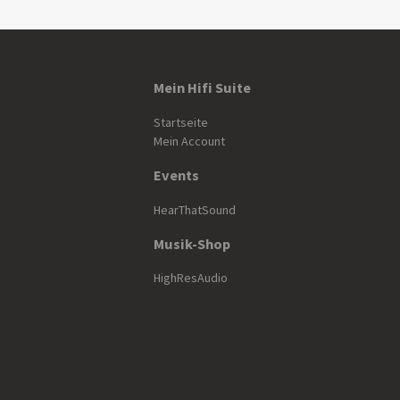
Mein Hifi Suite
Startseite
Mein Account
Events
HearThatSound
Musik-Shop
HighResAudio