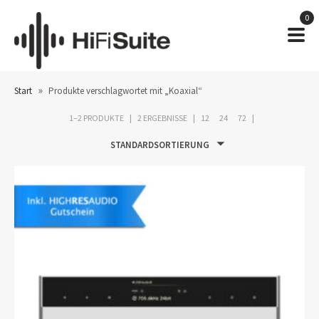
0
»
Start
Produkte verschlagwortet mit „Koaxial“
1–2 PRODUKTE
2 ERGEBNISSE
12
24
72
STANDARDSORTIERUNG