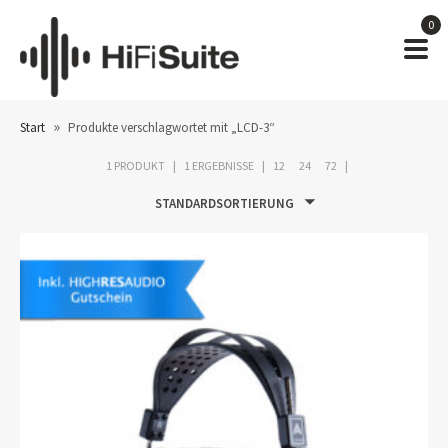
0
»
Start
Produkte verschlagwortet mit „LCD-3“
1 PRODUKT
1 ERGEBNISSE
12
24
72
STANDARDSORTIERUNG