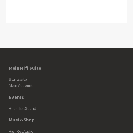
Mein Hifi Suite
Startseite
Mein Account
Events
HearThatSound
Musik-Shop
HighResAudio