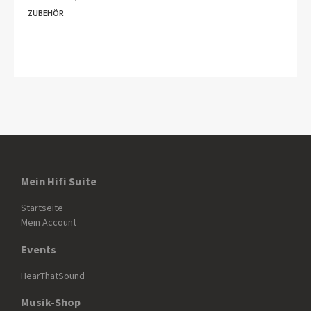
ZUBEHÖR
Mein Hifi Suite
Startseite
Mein Account
Events
HearThatSound
Musik-Shop