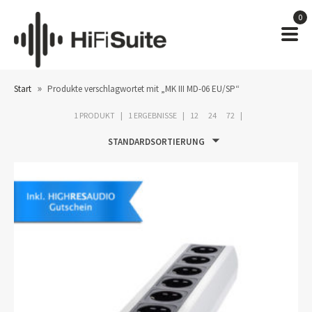
0
»
Start
Produkte verschlagwortet mit „MK III MD-06 EU/SP“
1 PRODUKT
1 ERGEBNISSE
12
24
72
STANDARDSORTIERUNG