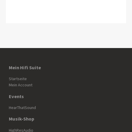
Mein Hifi Suite
Startseite
Mein Account
Events
HearThatSound
Musik-Shop
HighResAudio