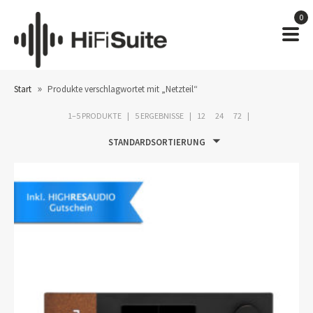
0
»
Start
Produkte verschlagwortet mit „Netzteil“
1–5 PRODUKTE
5 ERGEBNISSE
12
24
72
STANDARDSORTIERUNG