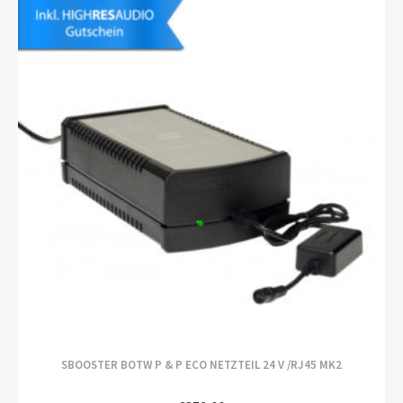
SBOOSTER BOTW P & P ECO NETZTEIL 24 V /RJ45 MK2