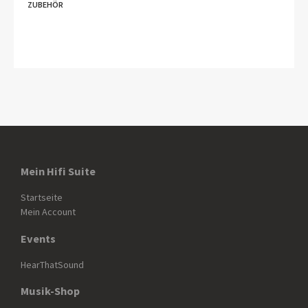
ZUBEHÖR
Mein Hifi Suite
Startseite
Mein Account
Events
HearThatSound
Musik-Shop