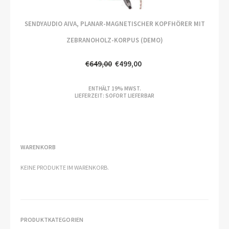
SENDYAUDIO AIVA, PLANAR-MAGNETISCHER KOPFHÖRER MIT
ZEBRANOHOLZ-KORPUS (DEMO)
€
649,00
€
499,00
URSPRÜNGLICHER
AKTUELLER
ENTHÄLT 19% MWST.
PREIS
PREIS
LIEFERZEIT: SOFORT LIEFERBAR
WAR:
IST:
€649,00
€499,00.
WARENKORB
KEINE PRODUKTE IM WARENKORB.
PRODUKTKATEGORIEN