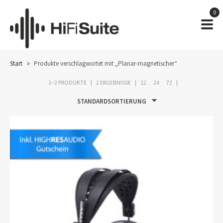
0
»
Start
Produkte verschlagwortet mit „Planar-magnetischer“
1–2 PRODUKTE
2 ERGEBNISSE
12
24
72
STANDARDSORTIERUNG