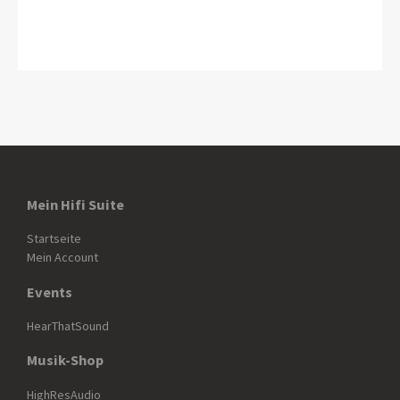
Mein Hifi Suite
Startseite
Mein Account
Events
HearThatSound
Musik-Shop
HighResAudio