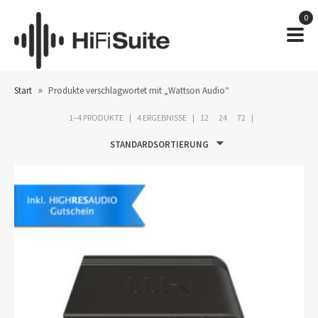
0
»
Start
Produkte verschlagwortet mit „Wattson Audio“
1–4 PRODUKTE
4 ERGEBNISSE
12
24
72
STANDARDSORTIERUNG