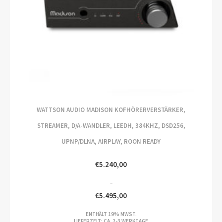
WATTSON AUDIO MADISON KOFHÖRERVERSTÄRKER,
STREAMER, D/A-WANDLER, LEEDH, 384KHZ, DSD256,
UPNP/DLNA, AIRPLAY, ROON READY
€
5.240,00
–
€
5.495,00
PREISSPANNE:
ENTHÄLT 19% MWST.
€5.240,00
LIEFERZEIT: CA. 2-3 WERKTAGE