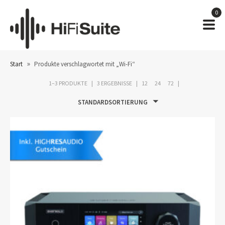
0
»
Start
Produkte verschlagwortet mit „Wi-Fi“
1–3 PRODUKTE
3 ERGEBNISSE
12
24
72
STANDARDSORTIERUNG