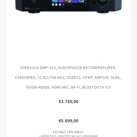
EVERSOLO DMP-A10, AUDIOPHILER NETZWERKPLAYER,
ES9039PRO, 32 BIT/768 KHZ, DSD512, UPNP, AIRPLAY, DLNA,,
ROON-READY, HDMI ARC, WI-FI, BLUETOOTH 5.0
€
3.780,00
–
€
5.699,00
PREISSPANNE:
ENTHÄLT 19% MWST.
€3.780,00
LIEFERZEIT: DERZEIT NICHT LIEFERBAR