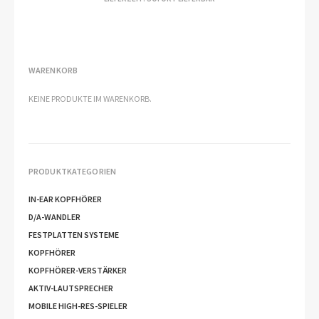
BIS
€109,95
WARENKORB
KEINE PRODUKTE IM WARENKORB.
PRODUKTKATEGORIEN
IN-EAR KOPFHÖRER
D/A-WANDLER
FESTPLATTEN SYSTEME
KOPFHÖRER
KOPFHÖRER-VERSTÄRKER
AKTIV-LAUTSPRECHER
MOBILE HIGH-RES-SPIELER