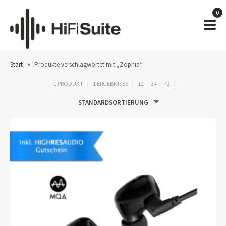
0
»
Start
Produkte verschlagwortet mit „Zophia“
1 PRODUKT
1 ERGEBNISSE
12
24
72
STANDARDSORTIERUNG