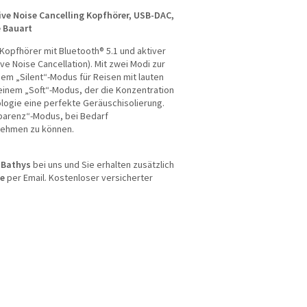
ive Noise Cancelling Kopfhörer, USB-DAC,
e Bauart
 Kopfhörer mit Bluetooth® 5.1 und aktiver
e Noise Cancellation). Mit zwei Modi zur
em „Silent“-Modus für Reisen mit lauten
nem „Soft“-Modus, der die Konzentration
ologie eine perfekte Geräuschisolierung.
parenz“-Modus, bei Bedarf
ehmen zu können.
 Bathys
bei uns und Sie erhalten zusätzlich
de
per Email. Kostenloser versicherter