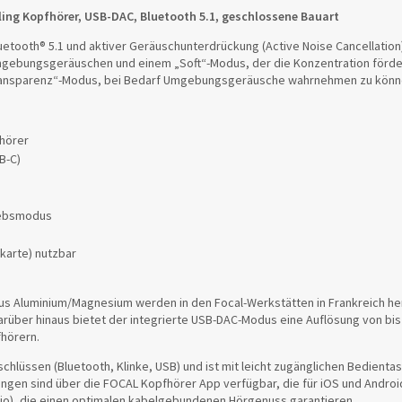
ling Kopfhörer, USB-DAC, Bluetooth 5.1, geschlossene Bauart
luetooth® 5.1 und aktiver Geräuschunterdrückung (Active Noise Cancellatio
mgebungsgeräuschen und einem „Soft“-Modus, der die Konzentration förder
Transparenz“-Modus, bei Bedarf Umgebungsgeräusche wahrnehmen zu könn
hörer
B-C)
riebsmodus
karte) nutzbar
us Aluminium/Magnesium werden in den Focal-Werkstätten in Frankreich herg
rüber hinaus bietet der integrierte USB-DAC-Modus eine Auflösung von bis zu
fhörern.
hlüssen (Bluetooth, Klinke, USB) und ist mit leicht zugänglichen Bedientast
ngen sind über die FOCAL Kopfhörer App verfügbar, die für iOS und Android 
dio), die einen optimalen kabelgebundenen Hörgenuss garantieren.