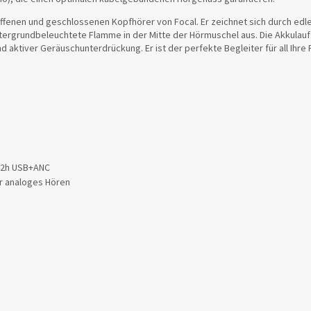
ffenen und geschlossenen Kopfhörer von Focal. Er zeichnet sich durch edle 
 hintergrundbeleuchtete Flamme in der Mitte der Hörmuschel aus. Die Akkula
aktiver Geräuschunterdrückung. Er ist der perfekte Begleiter für all Ihre 
 42h USB+ANC
ür analoges Hören