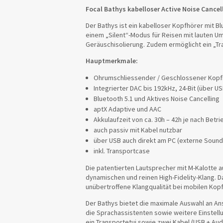
Focal Bathys kabelloser Active Noise Cancel
Der Bathys ist ein kabelloser Kopfhörer mit B
einem „Silent“-Modus für Reisen mit lauten U
Geräuschisolierung. Zudem ermöglicht ein „
Hauptmerkmale:
Ohrumschliessender / Geschlossener Kopf
Integrierter DAC bis 192kHz, 24-Bit (über US
Bluetooth 5.1 und Aktives Noise Cancelling
aptX Adaptive und AAC
Akkulaufzeit von ca. 30h – 42h je nach Bet
auch passiv mit Kabel nutzbar
über USB auch direkt am PC (externe Sound
inkl. Transportcase
Die patentierten Lautsprecher mit M-Kalotte a
dynamischen und reinen High-Fidelity-Klang. Da
unübertroffene Klangqualität bei mobilen Kop
Der Bathys bietet die maximale Auswahl an Ansc
die Sprachassistenten sowie weitere Einstellu
ein Transportetui sowie zwei Kabel (USB + Au