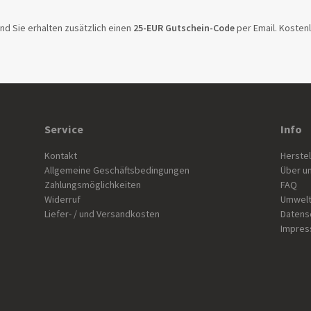
nd Sie erhalten zusätzlich einen
25-EUR Gutschein-Code
per Email. Kosten
Service
Info
Kontakt
Herstel
Allgemeine Geschäftsbedingungen
Über u
Zahlungsmöglichkeiten
FAQ
Widerruf
Umwelt
Liefer- / und Versandkosten
Datens
Impre