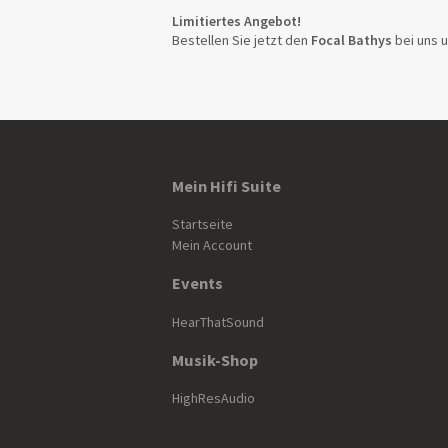
Limitiertes Angebot!
Bestellen Sie jetzt den
Focal Bathys
bei uns u
Mein Hifi Suite
Startseite
Mein Account
Events
HearThatSound
Musik-Shop
HighResAudio