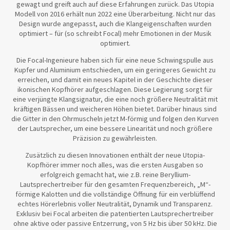
gewagt und greift auch auf diese Erfahrungen zurück. Das Utopia
Modell von 2016 erhält nun 2022 eine Überarbeitung. Nicht nur das
Design wurde angepasst, auch die Klangeigenschaften wurden
optimiert – für (so schreibt Focal) mehr Emotionen in der Musik
optimiert.
Die Focal-Ingenieure haben sich für eine neue Schwingspulle aus
Kupfer und Aluminium entschieden, um ein geringeres Gewicht zu
erreichen, und damit ein neues Kapitel in der Geschichte dieser
ikonischen Kopfhörer aufgeschlagen. Diese Legierung sorgt für
eine verjüngte Klangsignatur, die eine noch größere Neutralität mit
kräftigen Bässen und weicheren Höhen bietet. Darüber hinaus sind
die Gitter in den Ohrmuscheln jetzt M-förmig und folgen den Kurven
der Lautsprecher, um eine bessere Linearität und noch größere
Präzision zu gewährleisten.
Zusätzlich zu diesen Innovationen enthält der neue Utopia-
Kopfhörer immer noch alles, was die ersten Ausgaben so
erfolgreich gemacht hat, wie z.B. reine Beryllium-
Lautsprechertreiber für den gesamten Frequenzbereich, „M“-
förmige Kalotten und die vollständige Öffnung für ein verblüffend
echtes Hörerlebnis voller Neutralität, Dynamik und Transparenz.
Exklusiv bei Focal arbeiten die patentierten Lautsprechertreiber
ohne aktive oder passive Entzerrung, von 5 Hz bis über 50 kHz. Die