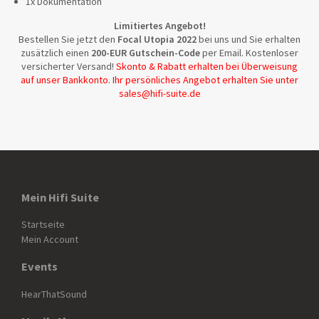
1x Dokumentation
Limitiertes Angebot!
Bestellen Sie jetzt den
Focal Utopia 2022
bei uns und Sie erhalten
zusätzlich einen
200-EUR Gutschein-Code
per Email. Kostenloser
versicherter Versand!
Skonto & Rabatt erhalten bei Überweisung
auf unser Bankkonto. Ihr persönliches Angebot erhalten Sie unter
sales@hifi-suite.de
Mein Hifi Suite
Startseite
Mein Account
Events
HearThatSound