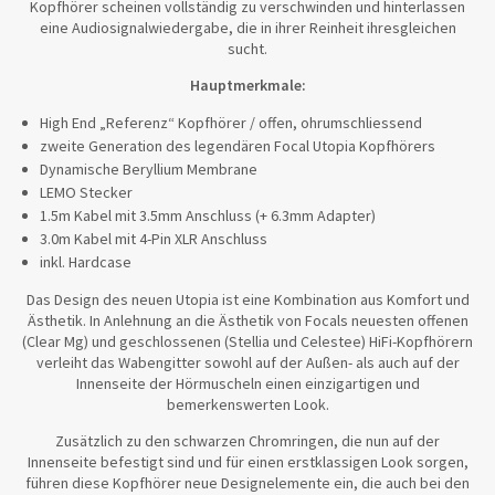
Kopfhörer scheinen vollständig zu verschwinden und hinterlassen
eine Audiosignalwiedergabe, die in ihrer Reinheit ihresgleichen
sucht.
Hauptmerkmale:
High End „Referenz“ Kopfhörer / offen, ohrumschliessend
zweite Generation des legendären Focal Utopia Kopfhörers
Dynamische Beryllium Membrane
LEMO Stecker
1.5m Kabel mit 3.5mm Anschluss (+ 6.3mm Adapter)
3.0m Kabel mit 4-Pin XLR Anschluss
inkl. Hardcase
Das Design des neuen Utopia ist eine Kombination aus Komfort und
Ästhetik. In Anlehnung an die Ästhetik von Focals neuesten offenen
(Clear Mg) und geschlossenen (Stellia und Celestee) HiFi-Kopfhörern
verleiht das Wabengitter sowohl auf der Außen- als auch auf der
Innenseite der Hörmuscheln einen einzigartigen und
bemerkenswerten Look.
Zusätzlich zu den schwarzen Chromringen, die nun auf der
Innenseite befestigt sind und für einen erstklassigen Look sorgen,
führen diese Kopfhörer neue Designelemente ein, die auch bei den