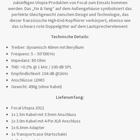
zukünftigen Utopia-Produkten von Focal zum Einsatz kommen
werden. Das „Yin & Yang“ auf dem Außengehäuse symbolisiert das
perfekte Gleichgewicht zwischen Design und Technologie, das
dieser französische High-End-Kopfhörer verkörpert, ebenso wie
das schwarz-rote Doppelgitter auf dem Lautsprecherelement.
Technische Details:
Treiber: dynamisch 40mm mit Beryllium
Frequenz: 5 – 50’000 Hz
Impedanz: 80 Ohm
THD: >0.2% @ 1 kHz / 100 dB SPL
Empfindlichkeit: 104 dB @1kHz
Anschlüsse: LEMO
Gewicht: 490g (ohne Kabel)
Lieferumfang:
Focal Utopia 2022
1x 1.5m Kabel mit 3.5mm Anschluss
1x 3.0m Kabel mit 4-Pin XLR Anschluss
1x 6.3mm Adapter
1x Transportcase (Hartschale)