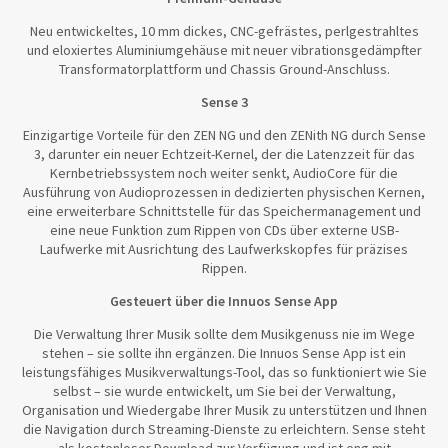
Neu entwickeltes, 10 mm dickes, CNC-gefrästes, perlgestrahltes
und eloxiertes Aluminiumgehäuse mit neuer vibrationsgedämpfter
Transformatorplattform und Chassis Ground-Anschluss.
Sense 3
Einzigartige Vorteile für den ZEN NG und den ZENith NG durch Sense
3, darunter ein neuer Echtzeit-Kernel, der die Latenzzeit für das
Kernbetriebssystem noch weiter senkt, AudioCore für die
Ausführung von Audioprozessen in dedizierten physischen Kernen,
eine erweiterbare Schnittstelle für das Speichermanagement und
eine neue Funktion zum Rippen von CDs über externe USB-
Laufwerke mit Ausrichtung des Laufwerkskopfes für präzises
Rippen.
Gesteuert über die Innuos Sense App
Die Verwaltung Ihrer Musik sollte dem Musikgenuss nie im Wege
stehen – sie sollte ihn ergänzen. Die Innuos Sense App ist ein
leistungsfähiges Musikverwaltungs-Tool, das so funktioniert wie Sie
selbst – sie wurde entwickelt, um Sie bei der Verwaltung,
Organisation und Wiedergabe Ihrer Musik zu unterstützen und Ihnen
die Navigation durch Streaming-Dienste zu erleichtern. Sense steht
als kostenloser Download zur Verfügung und ist eng mit