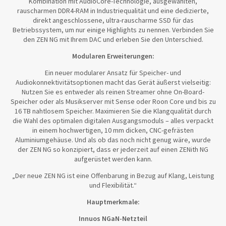
Kombination mit AudioCore-Technologie, ausgewählten,
rauscharmen DDR4-RAM in Industriequalität und eine dedizierte,
direkt angeschlossene, ultra-rauscharme SSD für das
Betriebssystem, um nur einige Highlights zu nennen. Verbinden Sie
den ZEN NG mit Ihrem DAC und erleben Sie den Unterschied.
Modularen Erweiterungen:
Ein neuer modularer Ansatz für Speicher- und
Audiokonnektivitätsoptionen macht das Gerät äußerst vielseitig:
Nutzen Sie es entweder als reinen Streamer ohne On-Board-
Speicher oder als Musikserver mit Sense oder Roon Core und bis zu
16 TB nahtlosem Speicher. Maximieren Sie die Klangqualität durch
die Wahl des optimalen digitalen Ausgangsmoduls – alles verpackt
in einem hochwertigen, 10 mm dicken, CNC-gefrästen
Aluminiumgehäuse. Und als ob das noch nicht genug wäre, wurde
der ZEN NG so konzipiert, dass er jederzeit auf einen ZENith NG
aufgerüstet werden kann.
„Der neue ZEN NG ist eine Offenbarung in Bezug auf Klang, Leistung
und Flexibilität.“
Hauptmerkmale:
Innuos NGaN-Netzteil