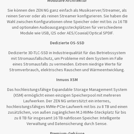
Modulare Architektur
Sie können den ZEN NG ganz einfach als Musikserver/Streamer, als
reinen Server oder als reinen Streamer konfigurieren. Sie haben die
Wahl zwischen Konfigurationen ohne Speicher oder mit bis zu 16 TB
und optionalen Audioausgangssteckplätzen für verschiedene
Module wie USB, I2S oder AES/Coaxial/Optical SPDIF.
Dedizierte OS-SSD
Dedizierte 3D-TLC-SSD in Industriequalität für das Betriebssystem
mit Stromausfallschutz, um Probleme mit dem System im Falle
eines Stromausfalls zu vermeiden. Extrem niedrige Werte für
Stromverbrauch, elektrisches Rauschen und Wärmeentwicklung.
Innuos XSM
Das hochleistungsfähige Expandable Storage Management System
(XSM) ermöglicht einen einzigen Speicherpool mit mehreren
Laufwerken. Der ZEN NG unterstützt ein internes,
hochleistungsfähiges NVMe-PCIe-Laufwerk mit bis zu 8 TB und einen
zusätzlichen, von außen zugänglichen M.2-NVMe-Steckplatz für bis
zu 8 TB für insgesamt 16 TB nahtlosen Speicher. Intelligente
Verwaltung und Datensicherung durch Sense.
Premium-Gehäuse