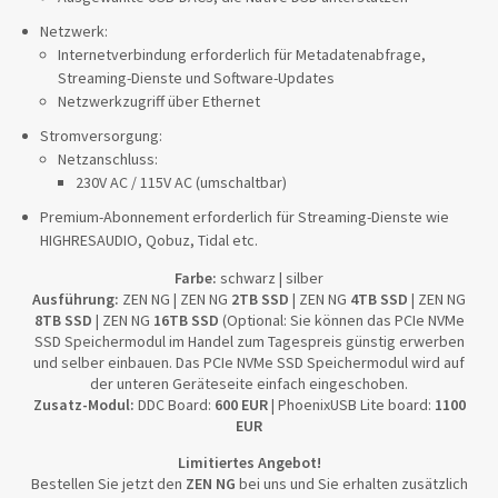
Netzwerk:
Internetverbindung erforderlich für Metadatenabfrage,
Streaming-Dienste und Software-Updates
Netzwerkzugriff über Ethernet
Stromversorgung:
Netzanschluss:
230V AC / 115V AC (umschaltbar)
Premium-Abonnement erforderlich für Streaming-Dienste wie
HIGHRESAUDIO, Qobuz, Tidal etc.
Farbe:
schwarz | silber
Ausführung:
ZEN NG | ZEN NG
2TB SSD
| ZEN NG
4TB SSD
| ZEN NG
8TB SSD
| ZEN NG
16TB SSD
(Optional: Sie können das PCIe NVMe
SSD Speichermodul im Handel zum Tagespreis günstig erwerben
und selber einbauen. Das PCIe NVMe SSD Speichermodul wird auf
der unteren Geräteseite einfach eingeschoben.
Zusatz-Modul:
DDC Board:
600 EUR
| PhoenixUSB Lite board:
1100
EUR
Limitiertes Angebot!
Bestellen Sie jetzt den
ZEN NG
bei uns und Sie erhalten zusätzlich