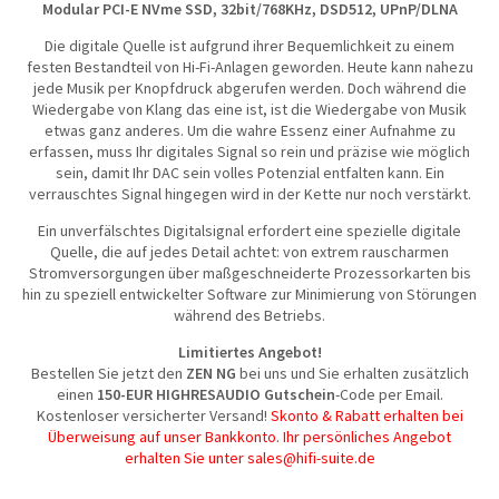
Modular PCI-E NVme SSD, 32bit/768KHz, DSD512, UPnP/DLNA
Die digitale Quelle ist aufgrund ihrer Bequemlichkeit zu einem
festen Bestandteil von Hi-Fi-Anlagen geworden. Heute kann nahezu
jede Musik per Knopfdruck abgerufen werden. Doch während die
Wiedergabe von Klang das eine ist, ist die Wiedergabe von Musik
etwas ganz anderes. Um die wahre Essenz einer Aufnahme zu
erfassen, muss Ihr digitales Signal so rein und präzise wie möglich
sein, damit Ihr DAC sein volles Potenzial entfalten kann. Ein
verrauschtes Signal hingegen wird in der Kette nur noch verstärkt.
Ein unverfälschtes Digitalsignal erfordert eine spezielle digitale
Quelle, die auf jedes Detail achtet: von extrem rauscharmen
Stromversorgungen über maßgeschneiderte Prozessorkarten bis
hin zu speziell entwickelter Software zur Minimierung von Störungen
während des Betriebs.
Limitiertes Angebot!
Bestellen Sie jetzt den
ZEN NG
bei uns und Sie erhalten zusätzlich
einen
150-EUR HIGHRESAUDIO Gutschein
-Code per Email.
Kostenloser versicherter Versand!
Skonto & Rabatt erhalten bei
Überweisung auf unser Bankkonto. Ihr persönliches Angebot
erhalten Sie unter sales@hifi-suite.de