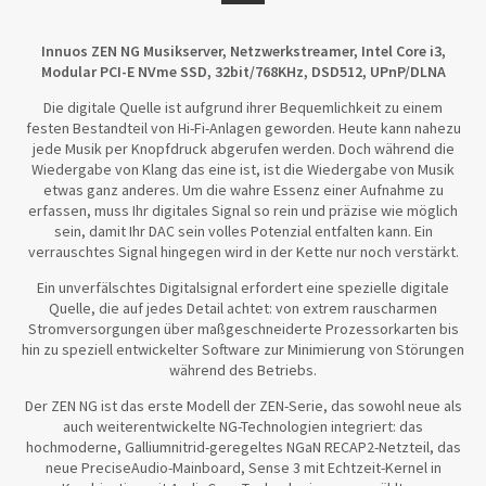
Innuos ZEN NG Musikserver, Netzwerkstreamer, Intel Core i3,
Modular PCI-E NVme SSD, 32bit/768KHz, DSD512, UPnP/DLNA
Die digitale Quelle ist aufgrund ihrer Bequemlichkeit zu einem
festen Bestandteil von Hi-Fi-Anlagen geworden. Heute kann nahezu
jede Musik per Knopfdruck abgerufen werden. Doch während die
Wiedergabe von Klang das eine ist, ist die Wiedergabe von Musik
etwas ganz anderes. Um die wahre Essenz einer Aufnahme zu
erfassen, muss Ihr digitales Signal so rein und präzise wie möglich
sein, damit Ihr DAC sein volles Potenzial entfalten kann. Ein
verrauschtes Signal hingegen wird in der Kette nur noch verstärkt.
Ein unverfälschtes Digitalsignal erfordert eine spezielle digitale
Quelle, die auf jedes Detail achtet: von extrem rauscharmen
Stromversorgungen über maßgeschneiderte Prozessorkarten bis
hin zu speziell entwickelter Software zur Minimierung von Störungen
während des Betriebs.
Der ZEN NG ist das erste Modell der ZEN-Serie, das sowohl neue als
auch weiterentwickelte NG-Technologien integriert: das
hochmoderne, Galliumnitrid-geregeltes NGaN RECAP2-Netzteil, das
neue PreciseAudio-Mainboard, Sense 3 mit Echtzeit-Kernel in