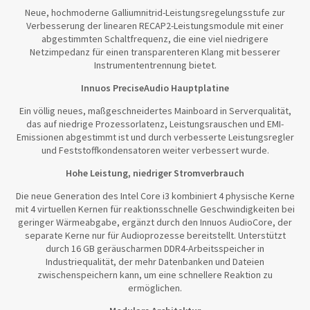
Neue, hochmoderne Galliumnitrid-Leistungsregelungsstufe zur
Verbesserung der linearen RECAP2-Leistungsmodule mit einer
abgestimmten Schaltfrequenz, die eine viel niedrigere
Netzimpedanz für einen transparenteren Klang mit besserer
Instrumententrennung bietet.
Innuos PreciseAudio Hauptplatine
Ein völlig neues, maßgeschneidertes Mainboard in Serverqualität,
das auf niedrige Prozessorlatenz, Leistungsrauschen und EMI-
Emissionen abgestimmt ist und durch verbesserte Leistungsregler
und Feststoffkondensatoren weiter verbessert wurde.
Hohe Leistung, niedriger Stromverbrauch
Die neue Generation des Intel Core i3 kombiniert 4 physische Kerne
mit 4 virtuellen Kernen für reaktionsschnelle Geschwindigkeiten bei
geringer Wärmeabgabe, ergänzt durch den Innuos AudioCore, der
separate Kerne nur für Audioprozesse bereitstellt. Unterstützt
durch 16 GB geräuscharmen DDR4-Arbeitsspeicher in
Industriequalität, der mehr Datenbanken und Dateien
zwischenspeichern kann, um eine schnellere Reaktion zu
ermöglichen.