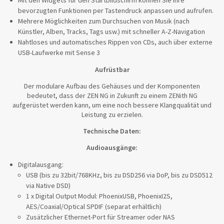
bevorzugten Funktionen per Tastendruck anpassen und aufrufen.
Mehrere Möglichkeiten zum Durchsuchen von Musik (nach
Künstler, Alben, Tracks, Tags usw.) mit schneller A-Z-Navigation
Nahtloses und automatisches Rippen von CDs, auch über externe
USB-Laufwerke mit Sense 3
Aufrüstbar
Der modulare Aufbau des Gehäuses und der Komponenten
bedeutet, dass der ZEN NG in Zukunft zu einem ZENith NG
aufgerüstet werden kann, um eine noch bessere Klangqualität und
Leistung zu erzielen.
Technische Daten:
Audioausgänge:
Digitalausgang:
USB (bis zu 32bit/768KHz, bis zu DSD256 via DoP, bis zu DSD512
via Native DSD)
1 x Digital Output Modul: PhoenixUSB, PhoenixI2S,
AES/Coaxial/Optical SPDIF (separat erhältlich)
Zusätzlicher Ethernet-Port für Streamer oder NAS