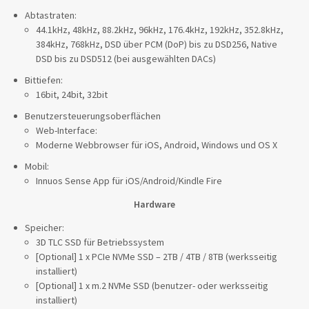
Abtastraten:
44.1kHz, 48kHz, 88.2kHz, 96kHz, 176.4kHz, 192kHz, 352.8kHz,
384kHz, 768kHz, DSD über PCM (DoP) bis zu DSD256, Native
DSD bis zu DSD512 (bei ausgewählten DACs)
Bittiefen:
16bit, 24bit, 32bit
Benutzersteuerungsoberflächen
Web-Interface:
Moderne Webbrowser für iOS, Android, Windows und OS X
Mobil:
Innuos Sense App für iOS/Android/Kindle Fire
Hardware
Speicher:
3D TLC SSD für Betriebssystem
[Optional] 1 x PCIe NVMe SSD – 2TB / 4TB / 8TB (werksseitig
installiert)
[Optional] 1 x m.2 NVMe SSD (benutzer- oder werksseitig
installiert)