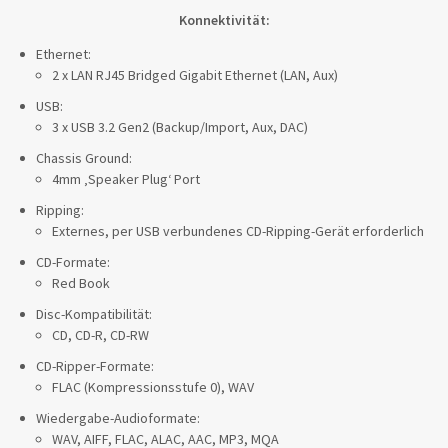
Konnektivität:
Ethernet:
2 x LAN RJ45 Bridged Gigabit Ethernet (LAN, Aux)
USB:
3 x USB 3.2 Gen2 (Backup/Import, Aux, DAC)
Chassis Ground:
4mm ‚Speaker Plug‘ Port
Ripping:
Externes, per USB verbundenes CD-Ripping-Gerät erforderlich
CD-Formate:
Red Book
Disc-Kompatibilität:
CD, CD-R, CD-RW
CD-Ripper-Formate:
FLAC (Kompressionsstufe 0), WAV
Wiedergabe-Audioformate:
WAV, AIFF, FLAC, ALAC, AAC, MP3, MQA