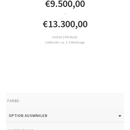
€
9.500,00
–
€
13.300,00
Preisspanne:
Enthält 19% MwSt.
€9.500,00
Lieferzeit: ca. 2-3 Werktage
bis
€13.300,00
FARBE:
OPTION AUSWÄHLEN