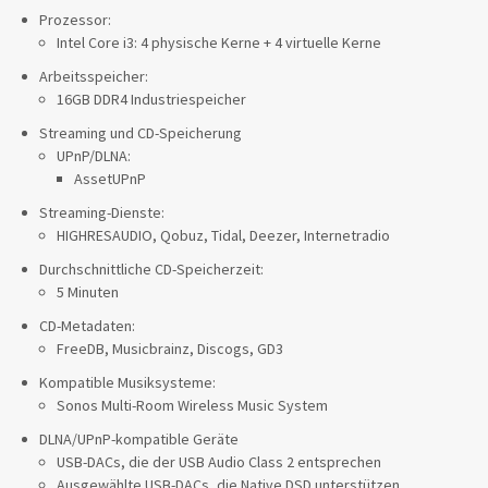
Prozessor:
Intel Core i3: 4 physische Kerne + 4 virtuelle Kerne
Arbeitsspeicher:
16GB DDR4 Industriespeicher
Streaming und CD-Speicherung
UPnP/DLNA:
AssetUPnP
Streaming-Dienste:
HIGHRESAUDIO, Qobuz, Tidal, Deezer, Internetradio
Durchschnittliche CD-Speicherzeit:
5 Minuten
CD-Metadaten:
FreeDB, Musicbrainz, Discogs, GD3
Kompatible Musiksysteme:
Sonos Multi-Room Wireless Music System
DLNA/UPnP-kompatible Geräte
USB-DACs, die der USB Audio Class 2 entsprechen
Ausgewählte USB-DACs, die Native DSD unterstützen