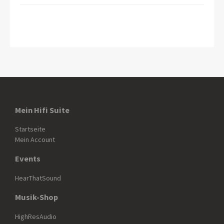
Mein Hifi Suite
Startseite
Mein Account
Events
HearThatSound
Musik-Shop
HighResAudio