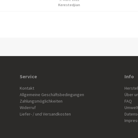
Kerestedjian
Service
Info
Kontakt
Herstel
Allgemeine Geschäftsbedingungen
Über u
Zahlungsmöglichkeiten
FAQ
Widerruf
Umwelt
Liefer- / und Versandkosten
Datens
Impre