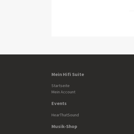
Mein Hifi Suite
Startseite
Mein Account
Events
HearThatSound
Musik-Shop