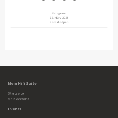
Kategorie:
12. März 2023
Kerestedjian
Mein Hifi Suite
Startseite
Mein Account
Events