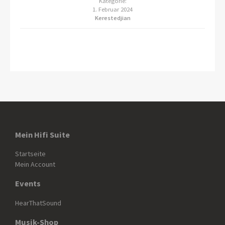
Kategorie:
1. Februar 2024
Kerestedjian
Mein Hifi Suite
Startseite
Mein Account
Events
HearThatSound
Musik-Shop