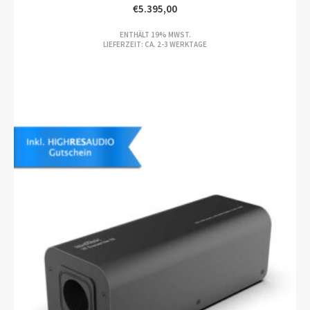
€
5.395,00
PREISSPANNE:
ENTHÄLT 19% MWST.
€4.795,00
LIEFERZEIT: CA. 2-3 WERKTAGE
BIS
€5.395,00