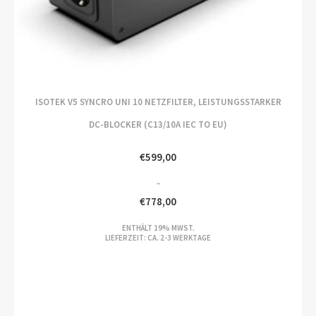
ISOTEK V5 SYNCRO UNI 10 NETZFILTER, LEISTUNGSSTARKER
DC-BLOCKER (C13/10A IEC TO EU)
€
599,00
–
€
778,00
PREISSPANNE:
ENTHÄLT 19% MWST.
€599,00
LIEFERZEIT: CA. 2-3 WERKTAGE
BIS
€778,00