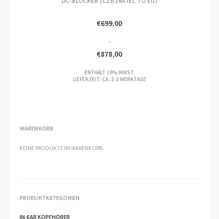
DC-BLOCKER (C19/16A IEC TO EU)
€
699,00
–
€
878,00
PREISSPANNE:
ENTHÄLT 19% MWST.
€699,00
LIEFERZEIT: CA. 2-3 WERKTAGE
BIS
€878,00
WARENKORB
KEINE PRODUKTE IM WARENKORB.
PRODUKTKATEGORIEN
IN-EAR KOPFHÖRER