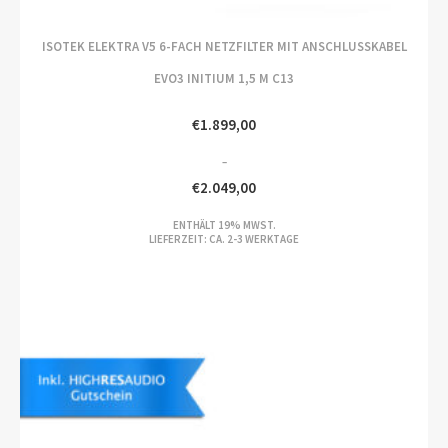
ISOTEK ELEKTRA V5 6-FACH NETZFILTER MIT ANSCHLUSSKABEL
EVO3 INITIUM 1,5 M C13
€
1.899,00
–
€
2.049,00
PREISSPANNE:
ENTHÄLT 19% MWST.
€1.899,00
LIEFERZEIT: CA. 2-3 WERKTAGE
BIS
€2.049,00