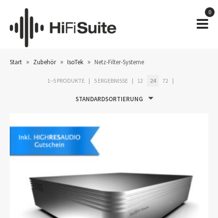
0
»
»
»
Start
Zubehör
IsoTek
Netz-Filter-Systeme
1–5 PRODUKTE
5 ERGEBNISSE
12
24
72
STANDARDSORTIERUNG