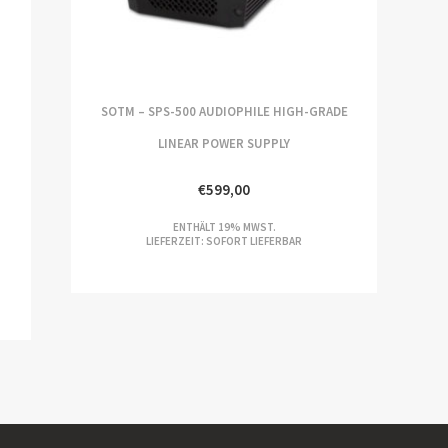
SOTM – SPS-500 AUDIOPHILE HIGH-GRADE
LINEAR POWER SUPPLY
€
599,00
ENTHÄLT 19% MWST.
LIEFERZEIT: SOFORT LIEFERBAR