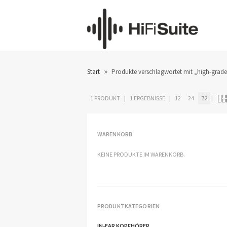
»
Start
Produkte verschlagwortet mit „high-grad
1 PRODUKT
1 ERGEBNISSE
12
24
72
WARENKORB
KEINE PRODUKTE IM WARENKORB.
PRODUKTKATEGORIEN
IN-EAR KOPFHÖRER