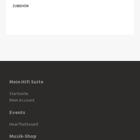
ZUBEHÖR
Mein Hifi Suite
Startseite
Mein Account
Events
HearThatSound
Musik-Shop