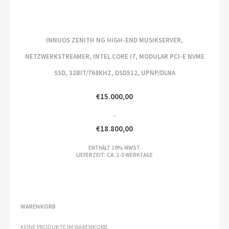
INNUOS ZENITH NG HIGH-END MUSIKSERVER,
NETZWERKSTREAMER, INTEL CORE I7, MODULAR PCI-E NVME
SSD, 32BIT/768KHZ, DSD512, UPNP/DLNA
€
15.000,00
–
€
18.800,00
PREISSPANNE:
ENTHÄLT 19% MWST.
€15.000,00
LIEFERZEIT: CA. 2-3 WERKTAGE
BIS
€18.800,00
WARENKORB
KEINE PRODUKTE IM WARENKORB.