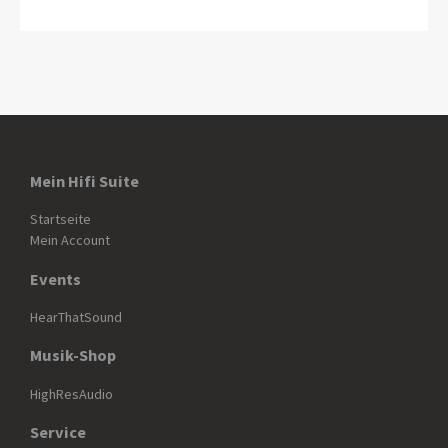
Mein Hifi Suite
Startseite
Mein Account
Events
HearThatSound
Musik-Shop
HighResAudio
Service