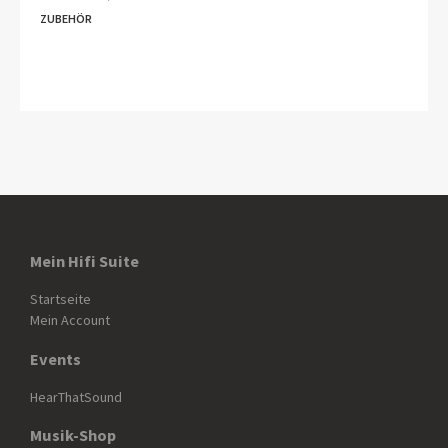
ZUBEHÖR
Mein Hifi Suite
Startseite
Mein Account
Events
HearThatSound
Musik-Shop